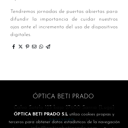
Tendremos jornadas de puertas abiertas para
difundir la importancia de cuidar nuestros
ojos ante el incremento del uso de dispositivos
digitales.
ÓPTICA BETI PRADO
Calvo Sotelo 123 bajo 27600 Sarria (Lugo)
ÓPTICA BETI PRADO S.L
utiliza cookies propias y
Teléfono:
982535189
| E-mail:
terceros para obtener datos estadísticos de la navegación